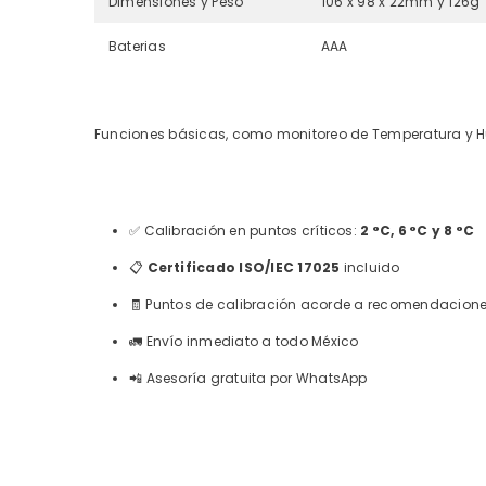
Dimensiones y Peso
106 x 98 x 22mm y 126g
Baterias
AAA
Funciones básicas, como monitoreo de Temperatura y 
✅
Calibración en puntos críticos:
2 °C, 6 °C y 8 °C
📋
Certificado ISO/IEC 17025
incluido
🧾
Puntos de calibración acorde a recomendacione
🚛
Envío inmediato a todo México
📲
Asesoría gratuita por WhatsApp