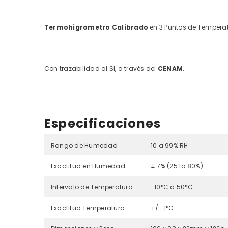
Termohigrometro Calibrado
en 3 Puntos de Temper
Con trazabilidad al SI, a través del
CENAM
.
Especificaciones
Rango de Humedad
10 a 99% RH
Exactitud en Humedad
± 7% (25 to 80%)
Intervalo de Temperatura
-10°C a 50°C
Exactitud Temperatura
+/- 1°C