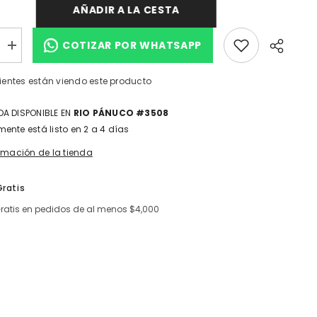
AÑADIR A LA CESTA
COTIZAR POR WHATSAPP
I18n
Error:
Missing
 clientes están viendo este producto
n
interpolation
value
ucto&quot;
&quot;producto&quot;
A DISPONIBLE EN
RIO PÁNUCO #3508
for
cir
&quot;Aumentar
ente está listo en 2 a 4 días
la
cantidad
Cuota
ormación de la tienda
de
{{
producto
Gratis
}}&quot;
Gratis en pedidos de al menos $4,000