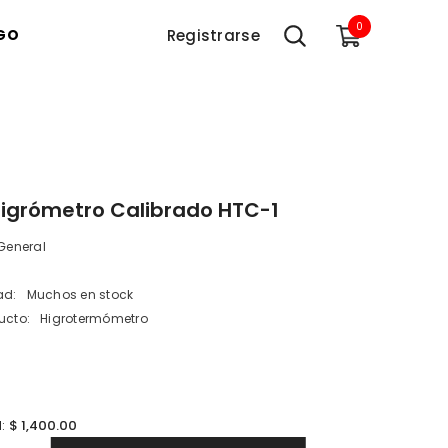
0
0
GO
Registrarse
item
igrómetro Calibrado HTC-1
General
ad:
Muchos en stock
ucto:
Higrotermómetro
$ 1,400.00
l: